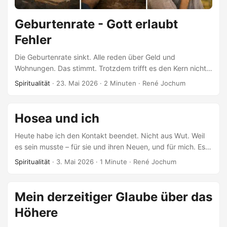
Geburtenrate - Gott erlaubt
Fehler
Die Geburtenrate sinkt. Alle reden über Geld und
Wohnungen. Das stimmt. Trotzdem trifft es den Kern nicht.
Der Kern ist Angst Menschen bekommen keine Kinder, weil
Spiritualität
·
23. Mai 2026
·
2 Minuten
·
René Jochum
sie sich die Zukunft nicht mehr vorstellen können. Weil sie
glauben, sie müssten perfekt sein, um Eltern zu sein. Weil
ein Fehler heute genügt, um disqualifiziert zu werden. So
Hosea und ich
fühlt es sich an. Das erstickt. Was ich als gläubiger gelernt
habe: Gott vergibt. Gott will sogar, dass wir Fehler machen,
Heute habe ich den Kontakt beendet. Nicht aus Wut. Weil
um daraus zu lernen. Das ist keine Schwäche. Das ist der
es sein musste – für sie und ihren Neuen, und für mich. Es
Boden, auf dem ein Mensch überhaupt leben kann. ...
tut weh. Die Zeit mit ihr war schön. Hirn und Herz Das Hirn
Spiritualität
·
3. Mai 2026
·
1 Minute
·
René Jochum
weiß, was es tut. Das Herz liebt bedingungslos. Zwei Paar
Schuhe. Drei Jahre Beziehung. Drei Jahre Freundschaft
danach. Und jetzt: Stille. Hosea Hosea hat eine Frau
Mein derzeitiger Glaube über das
geheiratet, die ihn betrügen wird. Er wusste es. Er hat es
Höhere
trotzdem getan. Später hat er sie zurückgekauft –
fünfzehn Silberstücke und etwas Gerste. ...