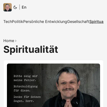
|
En
Tech
Politik
Persönliche Entwicklung
Gesellschaft
Spirituali
Home
Spiritualität