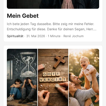
Mein Gebet
Ich bete jeden Tag dasselbe. Bitte zeig mir meine Fehler.
Entschuldigung für diese. Danke für deinen Segen, Herr.
Dein Wille möge der meine sein. Dein Gesetz das meine.
Spiritualität
·
31. Mai 2026
·
1 Minute
·
René Jochum
Und ich möchte dir helfen, es umzusetzen. Das ist
Gewohnheit, die zur Ausrichtung wird. Jeden Morgen neu.
Jemand hat mich gefragt: Wenn sein Wille über deinem
steht — zweifelst du? Nein. Ich hoffe, dass er meinen
überschreibt. Vollständig. Stück für Stück. Und was bleibt
dann von mir übrig? ...