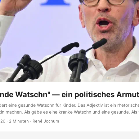
unde Watschn" — ein politisches Armu
dert eine gesunde Watschn für Kinder. Das Adjektiv ist ein rhetorischer
in machen. Als gäbe es eine kranke Watschn und eine gesunde. Als
ng und Misshandlung eine Frage der Dosierung. Ist sie nicht. Kinder
026
·
2 Minuten
·
René Jochum
n, was ihnen Eltern, Umgebung und Kultur beigebracht haben. Jedes
indes ist eine Botschaft über das System, in dem es lebt. ...