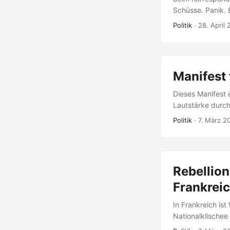
Schüsse. Panik. 
Boden. Das ist co
Politik
·
28. April
politischen Elit
Schulen, Büros, 
Attentat beim Ko
Manifest 
Dieses Manifest 
Lautstärke durch
Artikel und eine 
Politik
·
7. März 2
Diagnose Frankre
Grundrecht ist. Ö
Wissenschaft bes
Die Streikstatisti
Rebellion
Medienlandschaft
österreichischen
Frankreic
fehlen. ...
In Frankreich ist
Nationalklischee
Jahrhunderte kon