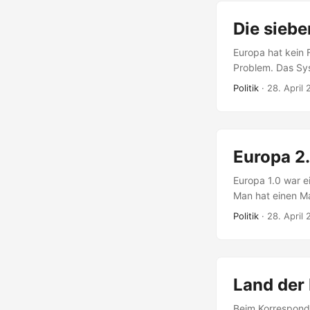
Die sieb
Europa hat kein 
Problem. Das Sys
gegenüber Gremi
Politik
·
28. April
Kommunikationspr
vor fünfzig Jahr
Europa 2
Europa 1.0 war ei
Man hat einen Ma
spüren die Mensc
Politik
·
28. April
Kommunikationspr
einer Welt, die 
Das wird zu selt
...
Land der
Beim Korresponde