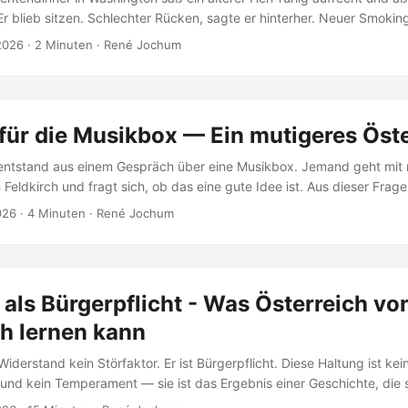
Er blieb sitzen. Schlechter Rücken, sagte er hinterher. Neuer Smoki
ol. Das ist auch ein Bild für etwas Größeres. „Tausende aus der journ
 2026
·
2 Minuten
·
René Jochum
e des Landes haben nun das durchgemacht, was zahllose andere Ameri
Einkaufszentren und Kirchen miterleben mussten." — Brian Stelter, 
rrespondentendinner Washington 2026 ...
für die Musikbox — Ein mutigeres Öst
entstand aus einem Gespräch über eine Musikbox. Jemand geht mit m
 Feldkirch und fragt sich, ob das eine gute Idee ist. Aus dieser Frag
Erkenntnis: Österreich hat kein Lautstärkeproblem. Es hat ein Erlaubn
026
·
4 Minuten
·
René Jochum
ich hat in seine Verfassung geschrieben, dass Widerstand gegen U
sterreich hat in seine Kultur geschrieben, dass man nicht auffallen sol
tätigt das. Hofstede misst es. Milgram beweist es im Labor: 80 Pro
ken zeigen es in Zahlen. Die Sozialpartnerschaft institutionalisiert es.
 als Bürgerpflicht - Was Österreich vo
 zementiert es. Und die Punk-Szene in Vorarlberg — die kürzeste Re
 Kulturgeschichte — zeigt, was passiert, wenn der Impuls da ist, ab
h lernen kann
 Widerstand kein Störfaktor. Er ist Bürgerpflicht. Diese Haltung ist ke
 und kein Temperament — sie ist das Ergebnis einer Geschichte, die 
sequent wiederholt hat. Wer verstehen will, warum Millionen Franzo