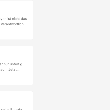
yen ist nicht das
 Verantwortlich
ein
issinger hat es
..
r nur unfertig.
nach. Jetzt
in
st ein Anker in
pa bereits hat
erika oder China.
 seine Burrata.