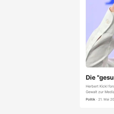
Die "ges
Herbert Kickl for
Gewalt zur Mediz
zwischen Erziehu
Politik
·
21. Mai 2
dafür. Sie mache
Verhalten eines K