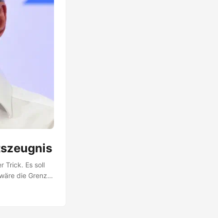
tszeugnis
 Trick. Es soll
 wäre die Grenze
 können nie was
 “schwierige”