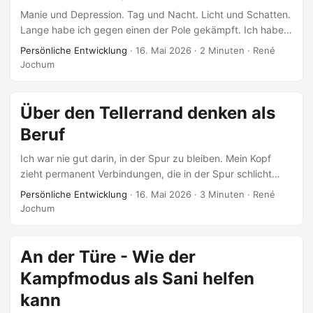
Manie und Depression. Tag und Nacht. Licht und Schatten.
Lange habe ich gegen einen der Pole gekämpft. Ich habe
geglaubt, einer sei mein Feind. Ich habe geglaubt, ich
Persönliche Entwicklung
·
16. Mai 2026
·
2 Minuten
·
René
müsste mich entscheiden. Heute weiß ich es besser. Die
Jochum
Freiheit kommt zuerst. Sie ist das Erste, was wir bekommen
— von Gott, vom Leben, von dem, was uns trägt. Mit ihr
entscheide ich jeden Tag, wie ich mit beiden Polen lebe.
Über den Tellerrand denken als
Die eine Wahl: sich an einen Pol verlieren. Sich
Beruf
identifizieren. Ihn für die ganze Wahrheit halten. Gegen den
anderen kämpfen. ...
Ich war nie gut darin, in der Spur zu bleiben. Mein Kopf
zieht permanent Verbindungen, die in der Spur schlicht
nicht vorgesehen sind. Theologie und Geopolitik. Musik und
Persönliche Entwicklung
·
16. Mai 2026
·
3 Minuten
·
René
Spiritualität. Österreichische Enge und globales Denken.
Jochum
Das wurde mir oft als Unzuverlässigkeit ausgelegt. Als wäre
“fokussiert bleiben” ein Synonym für “weniger weit sehen.”
Ich bin in einer konservativen Kultur aufgewachsen.
An der Türe - Wie der
Österreich hält seine Formen. Das hat seinen Wert —
Kampfmodus als Sani helfen
Kontinuität, Tiefe, Verwurzelung. Aber es kostet auch
kann
etwas: Wer quer denkt, zahlt dafür. Mit Isolation. Mit dem
Gefühl, nie ganz dazuzugehören. ...