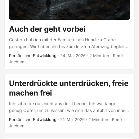
angerichtet hat. ...
Auch der geht vorbei
Gestern hab ich mit der Familie einen Hund zu Grabe
getragen. Wir haben ihn bis zum letzten Atemzug begleitet.
Ein lieber, lieber Kämpfer — für seine Lieben. Ich hab der
Persönliche Entwicklung
·
24. Mai 2026
·
2 Minuten
·
René
Familie Psalm 23 vorgelesen — damit sie sehen: auch das
Jochum
finstere Tal geht vorbei. Am Abend dachte ich: jetzt tu ich
mir was Gutes. Ich bin feiern gegangen. Um sechs in der
Früh ins Bett, direkt eingeschlafen. Um vierzehn Uhr wieder
Unterdrückte unterdrücken, freie
raus. Der Tag war depressiv. ...
machen frei
Ich schreibe das nicht aus der Theorie. Ich war lange
genug Opfer, um zu wissen, wie sich das anfühlt von innen.
Und ich habe selbst unterdrückt — Menschen klein
Persönliche Entwicklung
·
21. Mai 2026
·
2 Minuten
·
René
gemacht, mich an ihnen entlastet, die Last weitergegeben,
Jochum
die auf mir lag. Beides gehört zu mir. Beides ist nicht zu
beschönigen. Heute bin ich frei. Oder genauer: ich bin auf