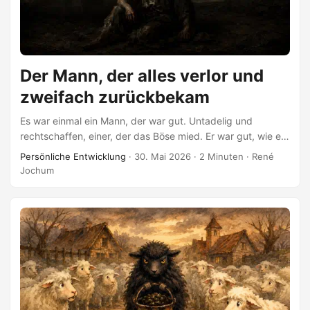
Der Mann, der alles verlor und
zweifach zurückbekam
Es war einmal ein Mann, der war gut. Untadelig und
rechtschaffen, einer, der das Böse mied. Er war gut, wie ein
Stein still ist — von Geburt an, ohne dass er je gewählt
Persönliche Entwicklung
·
30. Mai 2026
·
2 Minuten
·
René
hätte. Da kamen die bösen Kräfte. Sie nahmen ihm zuerst
Jochum
das Außen: den Besitz und die Menschen, die er liebte.
Dann griffen sie nach innen, nach dem Leib und dem
Schlaf. Sie wollten wissen, ob das Gute hielte, wenn man
ihm den Boden wegzog. ...