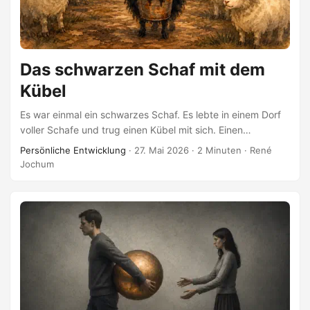
Das schwarzen Schaf mit dem
Kübel
Es war einmal ein schwarzes Schaf. Es lebte in einem Dorf
voller Schafe und trug einen Kübel mit sich. Einen
Dreckkübel. Alles, was es sich nicht erlaubt hatte zu sein,
Persönliche Entwicklung
·
27. Mai 2026
·
2 Minuten
·
René
alles, was das Dorf nicht sehen wollte, lag darin. Es konnte
Jochum
den Kübel nicht abstellen. Eine Zeit lang dachte das Schaf
daran, den Kübel auszukippen. Über die anderen. Sie
sollten auch schwarz werden, dachte es, dann wäre es
nicht mehr allein. Es stellte sich Nächte vor, in denen es
durchs Dorf zog und Farbe verspritzte. Der Gedanke
wärmte und vergiftete zugleich. ...